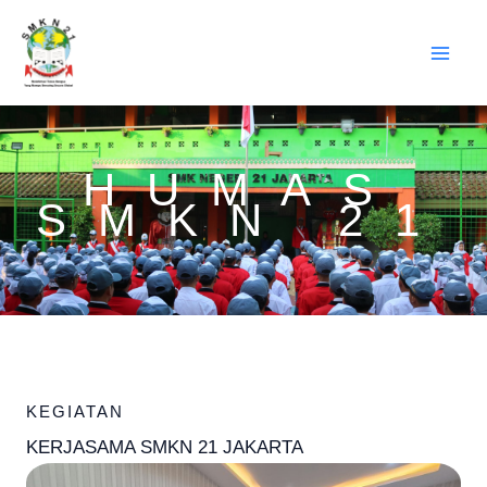
Lewati
ke
konten
HUMAS
SMKN 21
KEGIATAN
KERJASAMA SMKN 21 JAKARTA