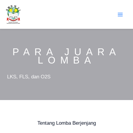
Lewati
ke
konten
PARA JUARA
LOMBA
LKS, FLS, dan O2S
Tentang Lomba Berjenjang