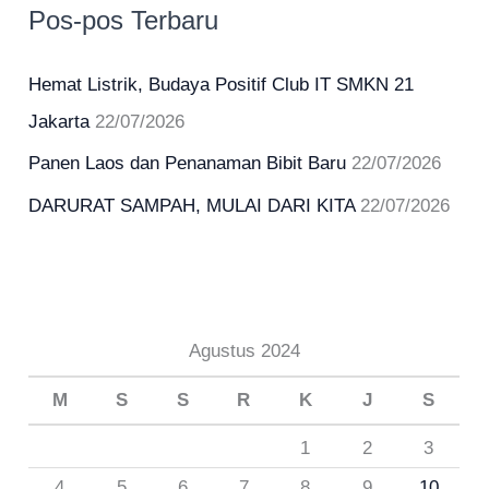
u
Pos-pos Terbaru
n
t
Hemat Listrik, Budaya Positif Club IT SMKN 21
u
Jakarta
22/07/2026
k
Panen Laos dan Penanaman Bibit Baru
22/07/2026
:
DARURAT SAMPAH, MULAI DARI KITA
22/07/2026
Agustus 2024
M
S
S
R
K
J
S
1
2
3
4
5
6
7
8
9
10