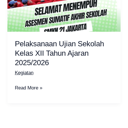
Pelaksanaan Ujian Sekolah
Kelas XII Tahun Ajaran
2025/2026
Kegiatan
Pelaksanaan
Read More »
Ujian
Sekolah
Kelas
XII
Tahun