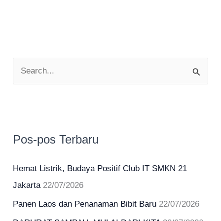
Ajaran
2025/2026
C
a
r
i
u
Pos-pos Terbaru
n
t
Hemat Listrik, Budaya Positif Club IT SMKN 21
u
Jakarta
22/07/2026
k
Panen Laos dan Penanaman Bibit Baru
22/07/2026
: