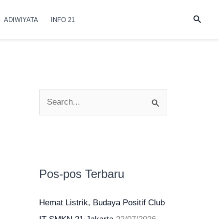
Cari
ADIWIYATA
INFO 21
C
a
r
i
u
Pos-pos Terbaru
n
t
Hemat Listrik, Budaya Positif Club
u