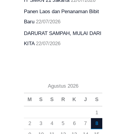
IT SMKN 21 Jakarta
22/07/2026
k
Panen Laos dan Penanaman Bibit
:
Baru
22/07/2026
DARURAT SAMPAH, MULAI DARI
KITA
22/07/2026
Agustus 2026
M
S
S
R
K
J
S
1
2
3
4
5
6
7
8