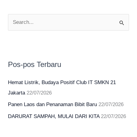
C
a
r
i
u
Pos-pos Terbaru
n
t
Hemat Listrik, Budaya Positif Club IT SMKN 21
u
Jakarta
22/07/2026
k
Panen Laos dan Penanaman Bibit Baru
22/07/2026
:
DARURAT SAMPAH, MULAI DARI KITA
22/07/2026